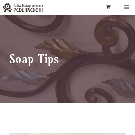
Vai
M
al
contenuto
Soap Tips