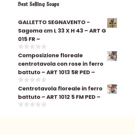
Best Selling Soaps
GALLETTO SEGNAVENTO -
Sagoma cm L 33 X H 43 – ART G
015 FR –
0
Composizione floreale
s
centrotavola con rose in ferro
u
5
battuto – ART 1013 5R PED –
0
Centrotavola floreale in ferro
s
battuto – ART 1012 5 FM PED –
u
5
0
s
u
5