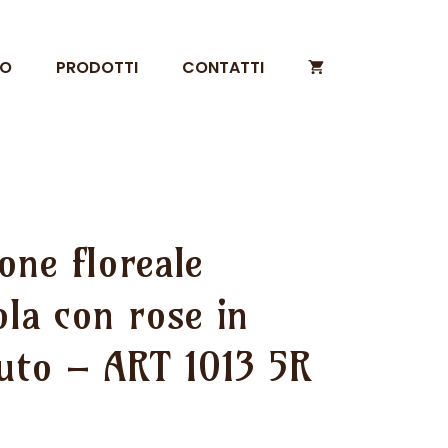
MO
PRODOTTI
CONTATTI
one floreale
la con rose in
tuto – ART 1013 5R