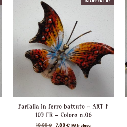
IN OFFERTA!
Farfalla in ferro battuto – ART F
103 FR – Colore n.06
Il
Il
10,00
€
7,80
€
IVA Inclusa