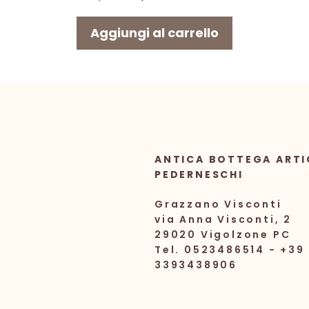
prezzo
prezzo
originale
attuale
Aggiungi al carrello
era:
è:
10,00 €.
7,80 €.
ANTICA BOTTEGA ARTI
PEDERNESCHI
Grazzano Visconti
via Anna Visconti, 2
29020 Vigolzone PC
Tel. 0523486514 - +39
3393438906