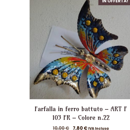
IN OFFERTA!
Farfalla in ferro battuto – ART F
103 FR – Colore n.22
Il
Il
10,00
€
7,80
€
IVA Inclusa