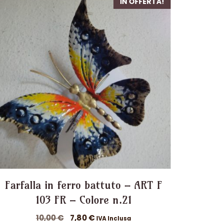
IN OFFERTA!
Farfalla in ferro battuto – ART F
103 FR – Colore n.21
Il
Il
10,00
€
7,80
€
IVA Inclusa