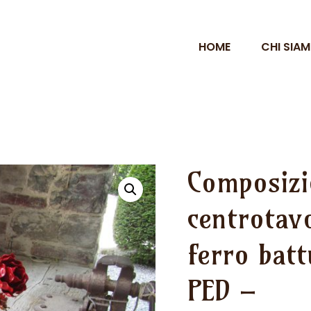
HOME
CHI SIA
Composizi
centrotavo
ferro bat
PED –