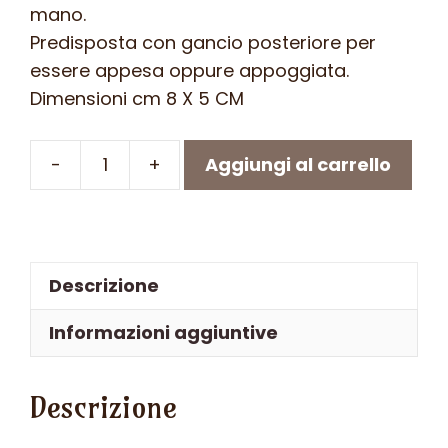
mano.
Predisposta con gancio posteriore per
essere appesa oppure appoggiata.
Dimensioni cm 8 X 5 CM
-
+
Aggiungi al carrello
FARFALLA
IN
FERRO
BATTUTO
Descrizione
cm
8
Informazioni aggiuntive
x
5
Descrizione
-
ART