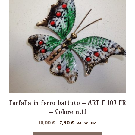
Farfalla in ferro battuto – ART F 103 FR
– Colore n.11
Il
Il
10,00
€
7,80
€
IVA Inclusa
prezzo
prezzo