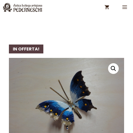
Vai
M
al
contenuto
IN OFFERTA!