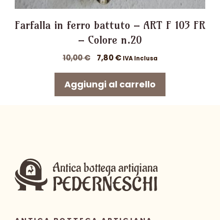
Farfalla in ferro battuto – ART F 103 FR
– Colore n.20
Il
Il
10,00
€
7,80
€
IVA Inclusa
prezzo
prezzo
originale
attuale
Aggiungi al carrello
era:
è:
10,00 €.
7,80 €.