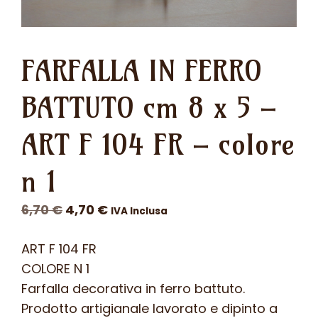
FARFALLA IN FERRO
BATTUTO cm 8 x 5 –
ART F 104 FR – colore
n 1
Il
Il
6,70
€
4,70
€
IVA Inclusa
prezzo
prezzo
ART F 104 FR
originale
attuale
COLORE N 1
era:
è:
Farfalla decorativa in ferro battuto.
6,70 €.
4,70 €.
Prodotto artigianale lavorato e dipinto a