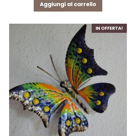
originale
attuale
Aggiungi al carrello
era:
è:
10,00 €.
7,80 €.
IN OFFERTA!