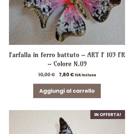
Farfalla in ferro battuto – ART F 103 FR
– Colore N.09
Il
Il
10,00
€
7,80
€
IVA Inclusa
prezzo
prezzo
originale
attuale
Aggiungi al carrello
era:
è:
10,00 €.
7,80 €.
IN OFFERTA!