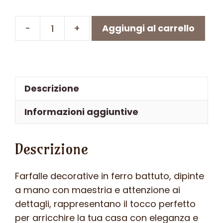
-
+
Aggiungi al carrello
Farfalla
in
ferro
battuto
Descrizione
-
ART
Informazioni aggiuntive
F
103
Descrizione
FR
-
Colore
Farfalle decorative in ferro battuto, dipinte
N.08
a mano con maestria e attenzione ai
quantità
dettagli, rappresentano il tocco perfetto
per arricchire la tua casa con eleganza e