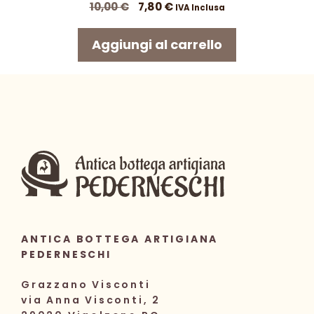
Il
Il
10,00
€
7,80
€
IVA Inclusa
prezzo
prezzo
originale
attuale
Aggiungi al carrello
era:
è:
10,00 €.
7,80 €.
ANTICA BOTTEGA ARTIGIANA
PEDERNESCHI
Grazzano Visconti
via Anna Visconti, 2