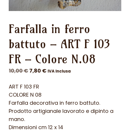
Farfalla in ferro
battuto – ART F 103
FR – Colore N.08
Il
Il
10,00
€
7,80
€
IVA Inclusa
prezzo
prezzo
ART F 103 FR
originale
attuale
COLORE N 08
era:
è:
Farfalla decorativa in ferro battuto.
10,00 €.
7,80 €.
Prodotto artigianale lavorato e dipinto a
mano.
Dimensioni cm 12 x 14