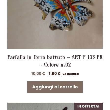
Farfalla in ferro battuto – ART F 103 FR
– Colore n.02
Il
Il
10,00
€
7,80
€
IVA Inclusa
prezzo
prezzo
originale
attuale
Aggiungi al carrello
era:
è:
10,00 €.
7,80 €.
IN OFFERTA!