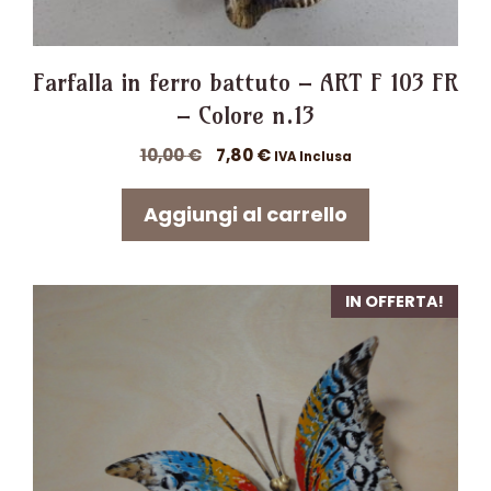
Farfalla in ferro battuto – ART F 103 FR
– Colore n.13
Il
Il
10,00
€
7,80
€
IVA Inclusa
prezzo
prezzo
originale
attuale
Aggiungi al carrello
era:
è:
10,00 €.
7,80 €.
IN OFFERTA!