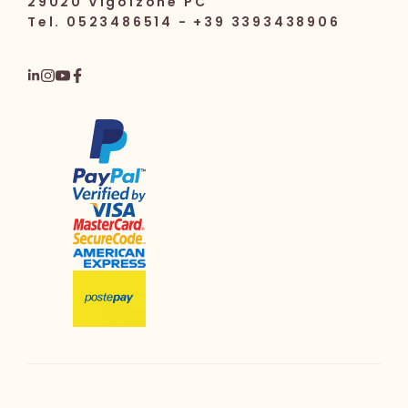
29020 Vigolzone PC
Tel. 0523486514 - +39 3393438906