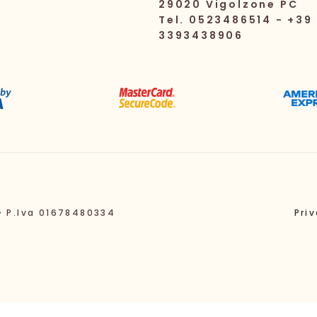
29020 Vigolzone PC
Tel. 0523486514 - +39
3393438906
• P.Iva 01678480334
Pri