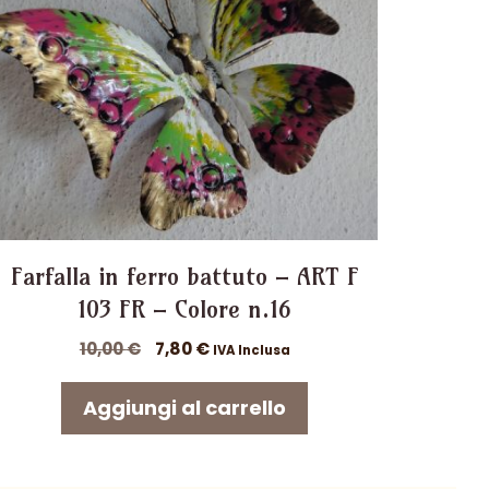
Farfalla in ferro battuto – ART F
103 FR – Colore n.16
Il
Il
10,00
€
7,80
€
IVA Inclusa
prezzo
prezzo
originale
attuale
Aggiungi al carrello
era:
è:
10,00 €.
7,80 €.