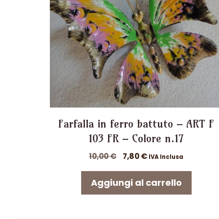
Farfalla in ferro battuto – ART F
103 FR – Colore n.17
Il
Il
10,00
€
7,80
€
IVA Inclusa
prezzo
prezzo
originale
attuale
Aggiungi al carrello
era:
è:
10,00 €.
7,80 €.