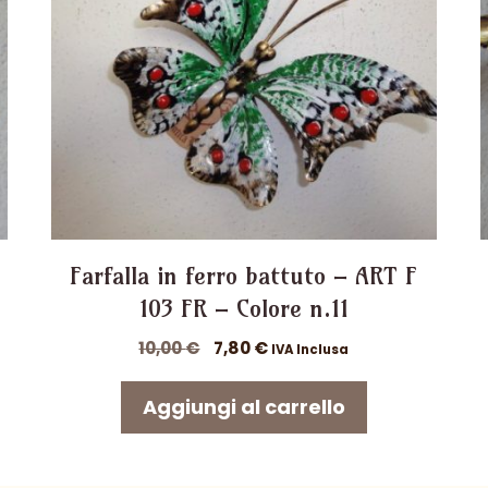
Farfalla in ferro battuto – ART F
103 FR – Colore n.11
Il
Il
10,00
€
7,80
€
IVA Inclusa
prezzo
prezzo
originale
attuale
Aggiungi al carrello
era:
è:
10,00 €.
7,80 €.