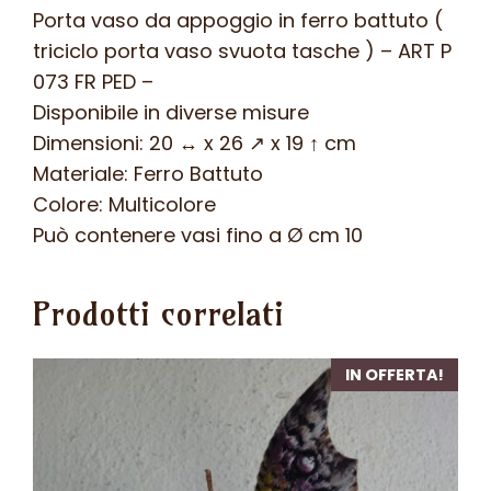
vaso
Porta vaso da appoggio in ferro battuto (
svuota
triciclo porta vaso svuota tasche ) – ART P
tasche
073 FR PED –
)
Disponibile in diverse misure
-
Dimensioni: 20 ↔ x 26 ↗ x 19 ↑ cm
ART
Materiale: Ferro Battuto
P
Colore: Multicolore
073
Può contenere vasi fino a Ø cm 10
FR
PED
Prodotti correlati
-
quantità
IN OFFERTA!