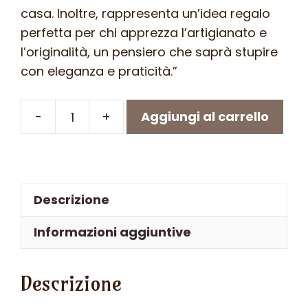
casa. Inoltre, rappresenta un’idea regalo
perfetta per chi apprezza l’artigianato e
l’originalità, un pensiero che saprà stupire
con eleganza e praticità.”
-
+
Aggiungi al carrello
Porta
vaso
da
appoggio
Descrizione
in
ferro
Informazioni aggiuntive
battuto
(
Descrizione
triciclo
porta