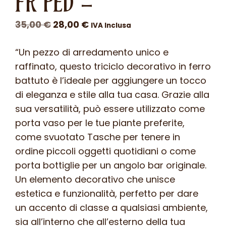
FR PED –
Il
Il
35,00
€
28,00
€
IVA Inclusa
prezzo
prezzo
“Un pezzo di arredamento unico e
originale
attuale
raffinato, questo triciclo decorativo in ferro
era:
è:
battuto è l’ideale per aggiungere un tocco
35,00 €.
28,00 €.
di eleganza e stile alla tua casa. Grazie alla
sua versatilità, può essere utilizzato come
porta vaso per le tue piante preferite,
come svuotato Tasche per tenere in
ordine piccoli oggetti quotidiani o come
porta bottiglie per un angolo bar originale.
Un elemento decorativo che unisce
estetica e funzionalità, perfetto per dare
un accento di classe a qualsiasi ambiente,
sia all’interno che all’esterno della tua