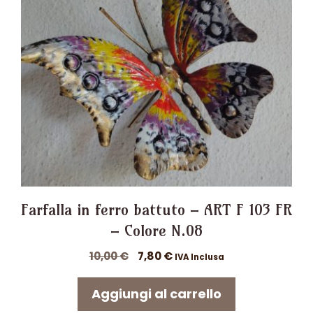
Farfalla in ferro battuto – ART F 103 FR
– Colore N.08
Il
Il
10,00
€
7,80
€
IVA Inclusa
prezzo
prezzo
originale
attuale
Aggiungi al carrello
era:
è: