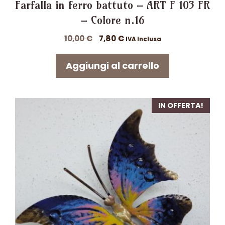
Farfalla in ferro battuto – ART F 103 FR
– Colore n.16
Il
Il
10,00
€
7,80
€
IVA Inclusa
prezzo
prezzo
originale
attuale
Aggiungi al carrello
era:
è:
10,00 €.
7,80 €.
IN OFFERTA!