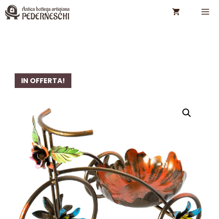
Vai
M
al
contenuto
IN OFFERTA!