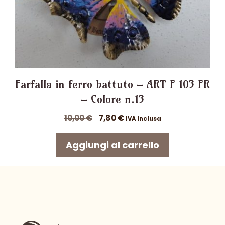
Farfalla in ferro battuto – ART F 103 FR
– Colore n.13
Il
Il
10,00
€
7,80
€
IVA Inclusa
prezzo
prezzo
originale
attuale
Aggiungi al carrello
era:
è:
10,00 €.
7,80 €.