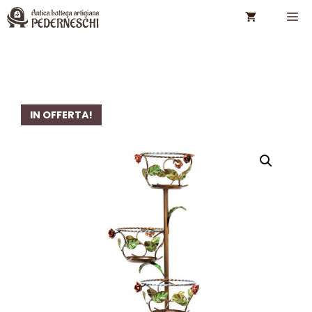
Vai
M
al
contenuto
IN OFFERTA!