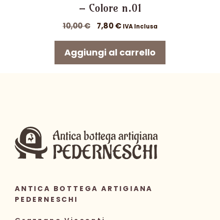
– Colore n.01
Il
Il
10,00
€
7,80
€
IVA Inclusa
prezzo
prezzo
originale
attuale
Aggiungi al carrello
era:
è:
10,00 €.
7,80 €.
ANTICA BOTTEGA ARTIGIANA
PEDERNESCHI