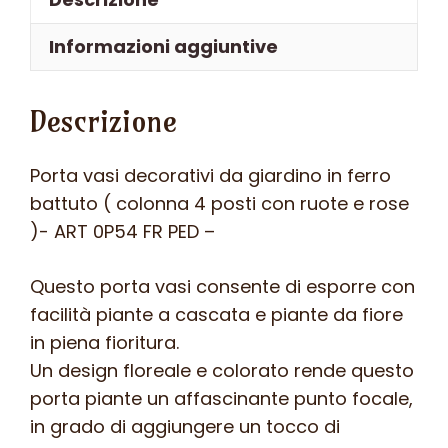
ferro
battuto
Informazioni aggiuntive
(
colonna
Descrizione
4
posti
con
Porta vasi decorativi da giardino in ferro
ruote
battuto ( colonna 4 posti con ruote e rose
e
)- ART 0P54 FR PED –
rose
)-
Questo porta vasi consente di esporre con
ART
facilità piante a cascata e piante da fiore
0P54
in piena fioritura.
FR
Un design floreale e colorato rende questo
PED
porta piante un affascinante punto focale,
–
in grado di aggiungere un tocco di