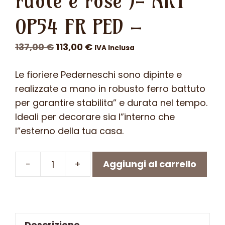
ruote e rose )- ART
0P54 FR PED –
Il
Il
137,00
€
113,00
€
IVA Inclusa
prezzo
prezzo
Le fioriere Pederneschi sono dipinte e
originale
attuale
realizzate a mano in robusto ferro battuto
era:
è:
per garantire stabilita” e durata nel tempo.
137,00 €.
113,00 €.
Ideali per decorare sia l”interno che
l”esterno della tua casa.
-
+
Aggiungi al carrello
Porta
vasi
decorativi
in
Descrizione