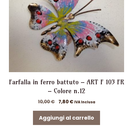
Farfalla in ferro battuto – ART F 103 FR
– Colore n.12
Il
Il
10,00
€
7,80
€
IVA Inclusa
prezzo
prezzo
originale
attuale
Aggiungi al carrello
era:
è:
10,00 €.
7,80 €.