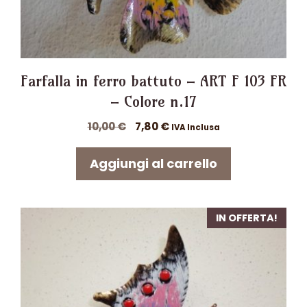
Farfalla in ferro battuto – ART F 103 FR
– Colore n.17
Il
Il
10,00
€
7,80
€
IVA Inclusa
prezzo
prezzo
originale
attuale
Aggiungi al carrello
era:
è:
10,00 €.
7,80 €.
IN OFFERTA!