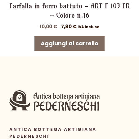
Farfalla in ferro battuto – ART F 103 FR
– Colore n.16
Il
Il
10,00
€
7,80
€
IVA Inclusa
prezzo
prezzo
originale
attuale
Aggiungi al carrello
era:
è:
10,00 €.
7,80 €.
ANTICA BOTTEGA ARTIGIANA
PEDERNESCHI