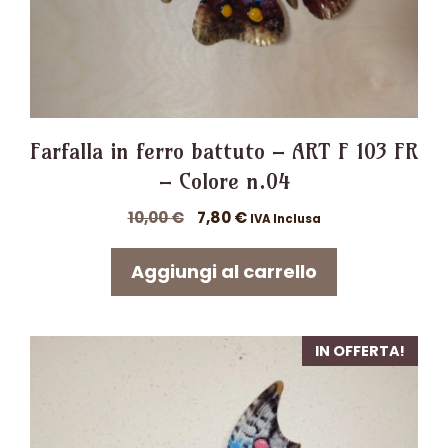
Farfalla in ferro battuto – ART F 103 FR
– Colore n.04
Il
Il
10,00
€
7,80
€
IVA Inclusa
prezzo
prezzo
originale
attuale
Aggiungi al carrello
era:
è:
10,00 €.
7,80 €.
IN OFFERTA!