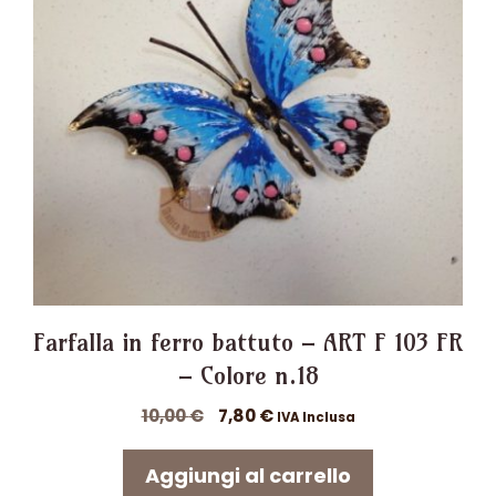
Farfalla in ferro battuto – ART F 103 FR
– Colore n.18
Il
Il
10,00
€
7,80
€
IVA Inclusa
prezzo
prezzo
originale
attuale
Aggiungi al carrello
era:
è: