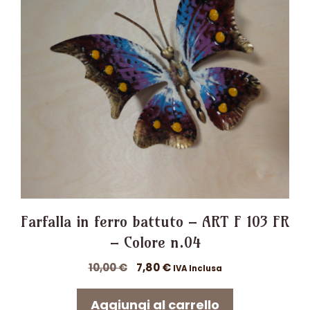
Farfalla in ferro battuto – ART F 103 FR
– Colore n.04
Il
Il
10,00
€
7,80
€
IVA Inclusa
prezzo
prezzo
originale
attuale
Aggiungi al carrello