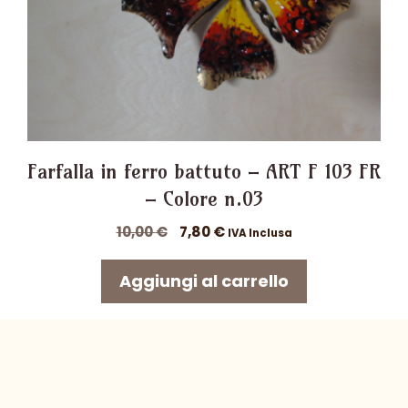
Farfalla in ferro battuto – ART F 103 FR
– Colore n.03
Il
Il
10,00
€
7,80
€
IVA Inclusa
prezzo
prezzo
originale
attuale
Aggiungi al carrello
era:
è:
10,00 €.
7,80 €.