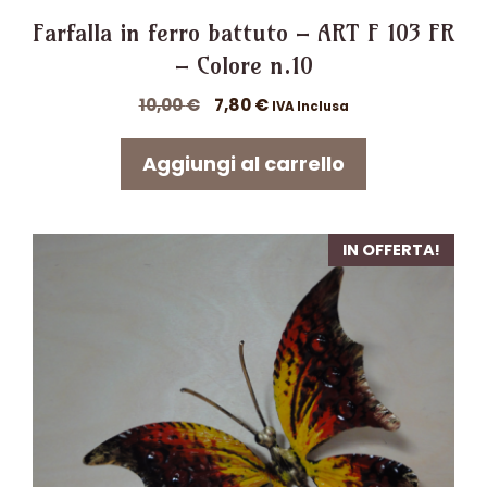
Farfalla in ferro battuto – ART F 103 FR
– Colore n.10
Il
Il
10,00
€
7,80
€
IVA Inclusa
prezzo
prezzo
originale
attuale
Aggiungi al carrello
era:
è:
10,00 €.
7,80 €.
IN OFFERTA!