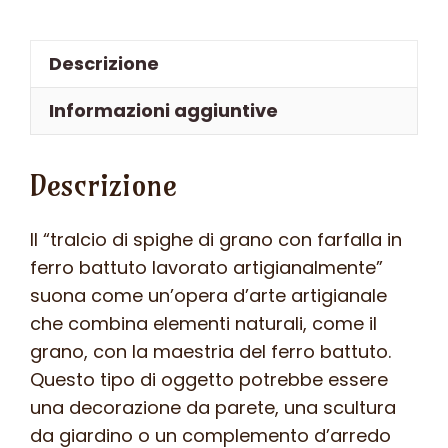
fiori
decorativo
Descrizione
in
ferro
Informazioni aggiuntive
battuto
con
Descrizione
spighe
di
grano
Il “tralcio di spighe di grano con farfalla in
–
ferro battuto lavorato artigianalmente”
ART
suona come un’opera d’arte artigianale
C
che combina elementi naturali, come il
70.0
grano, con la maestria del ferro battuto.
FR
Questo tipo di oggetto potrebbe essere
–
una decorazione da parete, una scultura
quantità
da giardino o un complemento d’arredo