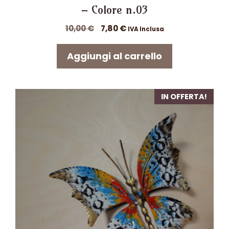
– Colore n.03
Il
Il
10,00
€
7,80
€
IVA Inclusa
prezzo
prezzo
originale
attuale
Aggiungi al carrello
era:
è:
10,00 €.
7,80 €.
IN OFFERTA!