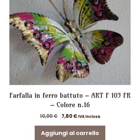
Farfalla in ferro battuto – ART F 103 FR
– Colore n.16
Il
Il
10,00
€
7,80
€
IVA Inclusa
prezzo
prezzo
originale
attuale
Aggiungi al carrello
era:
è: