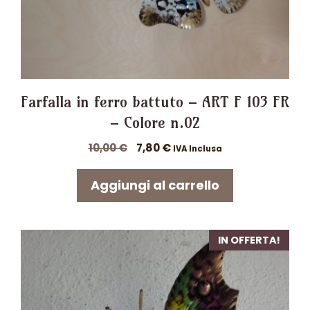
Farfalla in ferro battuto – ART F 103 FR
– Colore n.02
Il
Il
10,00
€
7,80
€
IVA Inclusa
prezzo
prezzo
originale
attuale
Aggiungi al carrello
era:
è:
10,00 €.
7,80 €.
IN OFFERTA!