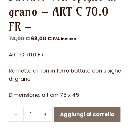
grano – ART C 70.0
FR –
Il
Il
74,00
€
68,00
€
IVA Inclusa
prezzo
prezzo
ART C 70.0 FR
originale
attuale
era:
è:
Rametto di fiori in ferro battuto con spighe
74,00 €.
68,00 €.
di grano
Dimensione: alt cm 75 x 45
-
+
Aggiungi al carrello
Rametto
di