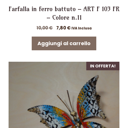
Farfalla in ferro battuto – ART F 103 FR
– Colore n.11
Il
Il
10,00
€
7,80
€
IVA Inclusa
prezzo
prezzo
originale
attuale
Aggiungi al carrello
era:
è:
10,00 €.
7,80 €.
IN OFFERTA!