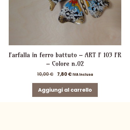
Farfalla in ferro battuto – ART F 103 FR
– Colore n.02
Il
Il
10,00
€
7,80
€
IVA Inclusa
prezzo
prezzo
originale
attuale
Aggiungi al carrello
era:
è:
10,00 €.
7,80 €.