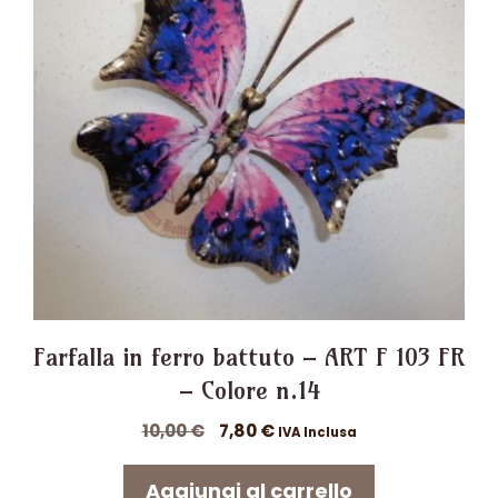
Farfalla in ferro battuto – ART F 103 FR
– Colore n.14
Il
Il
10,00
€
7,80
€
IVA Inclusa
prezzo
prezzo
originale
attuale
Aggiungi al carrello