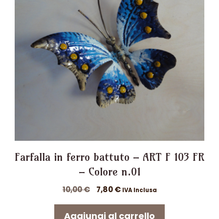
Farfalla in ferro battuto – ART F 103 FR
– Colore n.01
Il
Il
10,00
€
7,80
€
IVA Inclusa
prezzo
prezzo
originale
attuale
Aggiungi al carrello