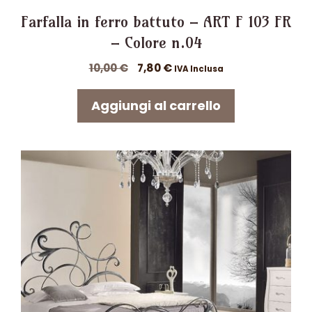
Farfalla in ferro battuto – ART F 103 FR
– Colore n.04
Il
Il
10,00
€
7,80
€
IVA Inclusa
prezzo
prezzo
originale
attuale
Aggiungi al carrello
era:
è:
10,00 €.
7,80 €.