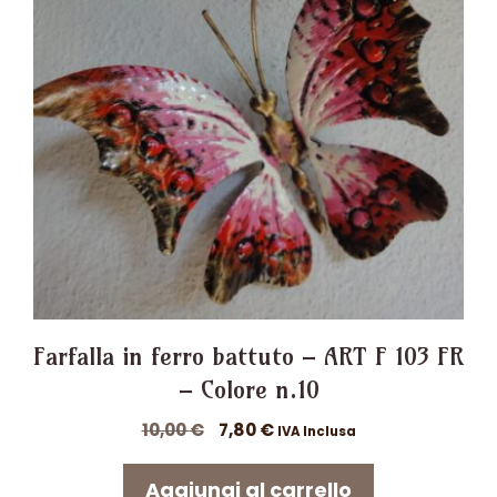
Farfalla in ferro battuto – ART F 103 FR
– Colore n.10
Il
Il
10,00
€
7,80
€
IVA Inclusa
prezzo
prezzo
originale
attuale
Aggiungi al carrello