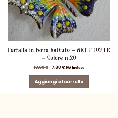
Farfalla in ferro battuto – ART F 103 FR
– Colore n.20
Il
Il
10,00
€
7,80
€
IVA Inclusa
prezzo
prezzo
originale
attuale
Aggiungi al carrello
era:
è:
10,00 €.
7,80 €.