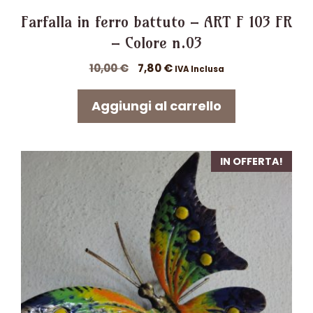
Farfalla in ferro battuto – ART F 103 FR
– Colore n.03
Il
Il
10,00
€
7,80
€
IVA Inclusa
prezzo
prezzo
originale
attuale
Aggiungi al carrello
era:
è:
10,00 €.
7,80 €.
IN OFFERTA!