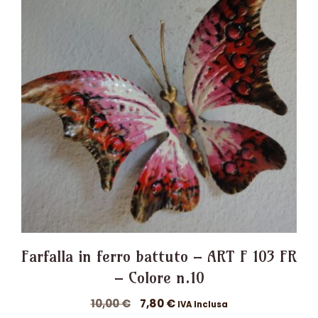
Farfalla in ferro battuto – ART F 103 FR
– Colore n.10
Il
Il
10,00
€
7,80
€
IVA Inclusa