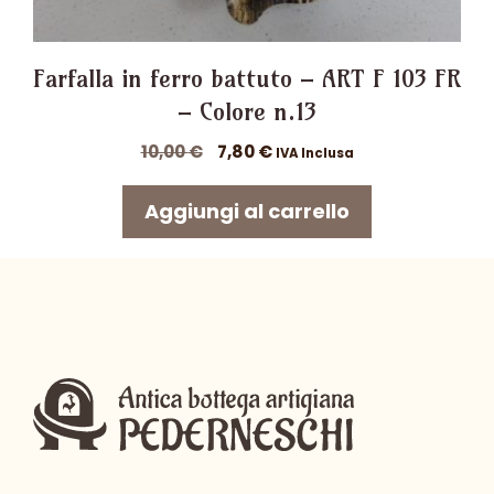
Farfalla in ferro battuto – ART F 103 FR
– Colore n.13
Il
Il
10,00
€
7,80
€
IVA Inclusa
prezzo
prezzo
originale
attuale
Aggiungi al carrello
era:
è:
10,00 €.
7,80 €.