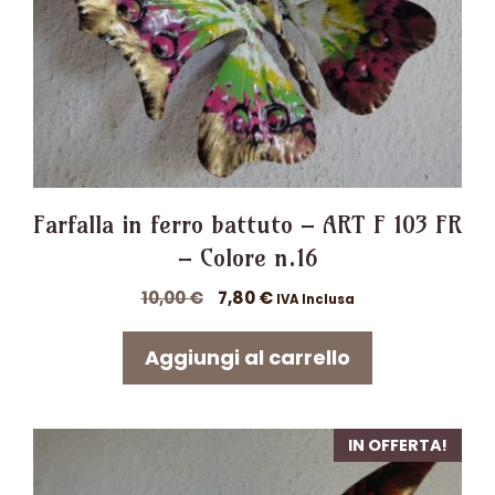
Farfalla in ferro battuto – ART F 103 FR
– Colore n.16
Il
Il
10,00
€
7,80
€
IVA Inclusa
prezzo
prezzo
originale
attuale
Aggiungi al carrello
era:
è:
10,00 €.
7,80 €.
IN OFFERTA!