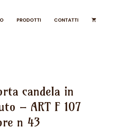
MO
PRODOTTI
CONTATTI
orta candela in
tuto – ART F 107
ore n 43