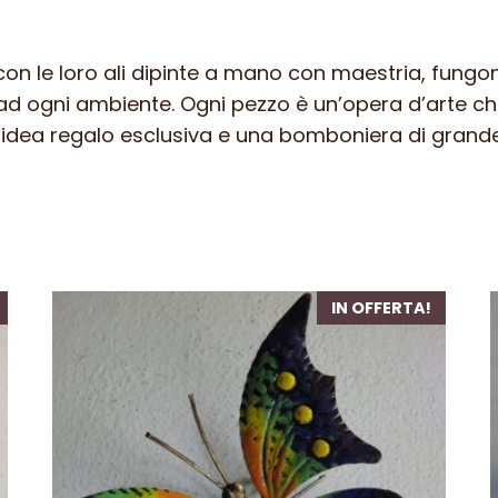
ART
F
, con le loro ali dipinte a mano con maestria, fung
107
 ad ogni ambiente. Ogni pezzo è un’opera d’arte che
PED
un’idea regalo esclusiva e una bomboniera di grand
–
Colore
n
43
quantità
IN OFFERTA!