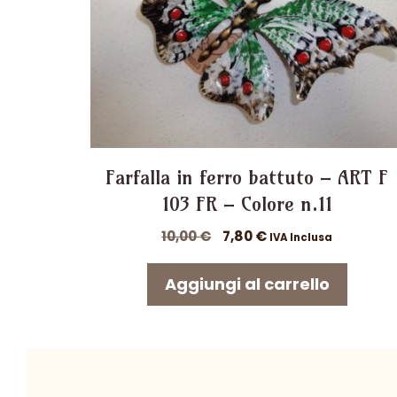
Farfalla in ferro battuto – ART F
103 FR – Colore n.11
Il
Il
10,00
€
7,80
€
IVA Inclusa
prezzo
prezzo
originale
attuale
Aggiungi al carrello
era:
è:
10,00 €.
7,80 €.