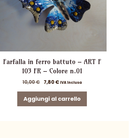
Farfalla in ferro battuto – ART F
103 FR – Colore n.01
Il
Il
10,00
€
7,80
€
IVA Inclusa
prezzo
prezzo
originale
attuale
Aggiungi al carrello
era:
è:
10,00 €.
7,80 €.