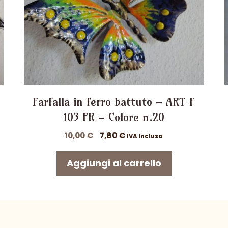
Farfalla in ferro battuto – ART F
103 FR – Colore n.20
Il
Il
10,00
€
7,80
€
IVA Inclusa
prezzo
prezzo
originale
attuale
Aggiungi al carrello
era:
è:
10,00 €.
7,80 €.