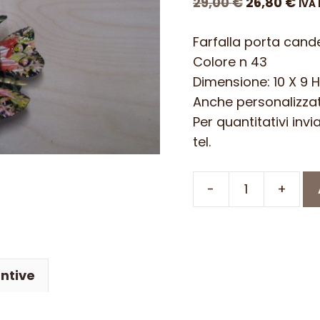
Il
Il
29,00
€
26,80
€
IVA 
prezzo
pre
Farfalla porta cande
originale
att
Colore n 43
era:
è:
Dimensione: 10 X 9 H
29,00 €.
26,
Anche personalizza
Per quantitativi inv
tel.
-
+
Farfalla
porta
candela
in
ntive
ferro
battuto
–