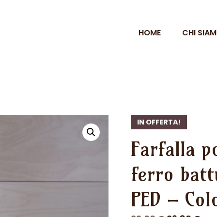
HOME
CHI SIA
IN OFFERTA!
Farfalla p
ferro bat
PED – Col