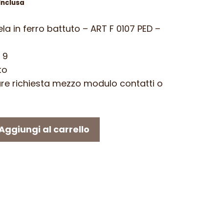
Inclusa
zzo
la in ferro battuto – ART F 0107 PED –
uale
 9
80 €.
to
iare richiesta mezzo modulo contatti o
Aggiungi al carrello