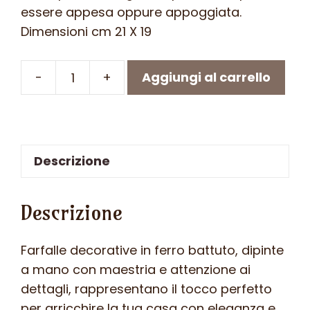
essere appesa oppure appoggiata.
Dimensioni cm 21 X 19
-
+
Aggiungi al carrello
Farfalla
in
ferro
battuto
Descrizione
-
ART
F
Descrizione
102
FR
Farfalle decorative in ferro battuto, dipinte
-
a mano con maestria e attenzione ai
colore
dettagli, rappresentano il tocco perfetto
n.17
per arricchire la tua casa con eleganza e