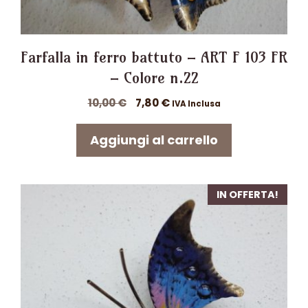
Farfalla in ferro battuto – ART F 103 FR
– Colore n.22
Il
Il
10,00
€
7,80
€
IVA Inclusa
prezzo
prezzo
originale
attuale
Aggiungi al carrello
era:
è:
10,00 €.
7,80 €.
IN OFFERTA!