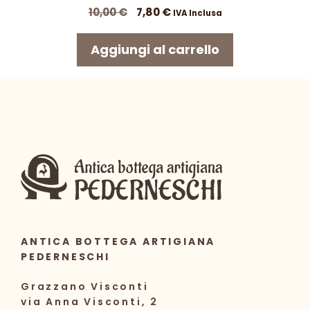
Il
Il
10,00
€
7,80
€
IVA Inclusa
prezzo
prezzo
originale
attuale
Aggiungi al carrello
era:
è:
10,00 €.
7,80 €.
ANTICA BOTTEGA ARTIGIANA
PEDERNESCHI
Grazzano Visconti
via Anna Visconti, 2