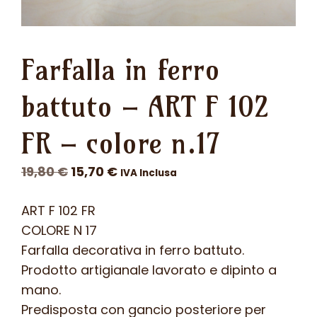
Farfalla in ferro
battuto – ART F 102
FR – colore n.17
Il
Il
19,80
€
15,70
€
IVA Inclusa
prezzo
prezzo
ART F 102 FR
originale
attuale
COLORE N 17
era:
è:
Farfalla decorativa in ferro battuto.
19,80 €.
15,70 €.
Prodotto artigianale lavorato e dipinto a
mano.
Predisposta con gancio posteriore per