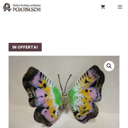
Vai
M
al
contenuto
IN OFFERTA!