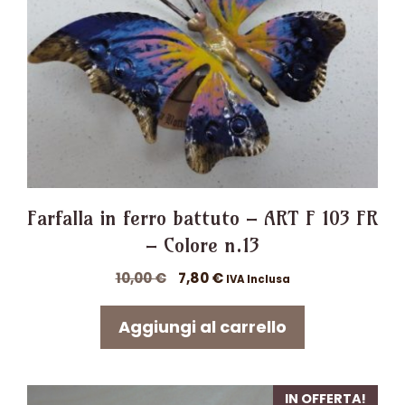
Farfalla in ferro battuto – ART F 103 FR
– Colore n.13
Il
Il
10,00
€
7,80
€
IVA Inclusa
prezzo
prezzo
originale
attuale
Aggiungi al carrello
era:
è:
10,00 €.
7,80 €.
IN OFFERTA!