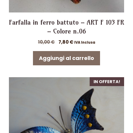
Farfalla in ferro battuto – ART F 103 FR
– Colore n.06
Il
Il
10,00
€
7,80
€
IVA Inclusa
prezzo
prezzo
originale
attuale
Aggiungi al carrello
era:
è:
10,00 €.
7,80 €.
IN OFFERTA!