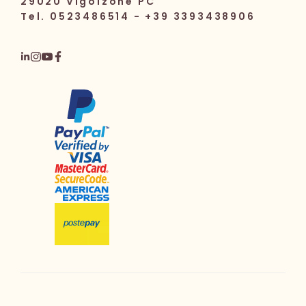
29020 Vigolzone PC
Tel. 0523486514 - +39 3393438906