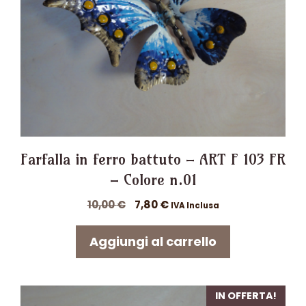
Farfalla in ferro battuto – ART F 103 FR
– Colore n.01
Il
Il
10,00
€
7,80
€
IVA Inclusa
prezzo
prezzo
originale
attuale
Aggiungi al carrello
era:
è:
10,00 €.
7,80 €.
IN OFFERTA!