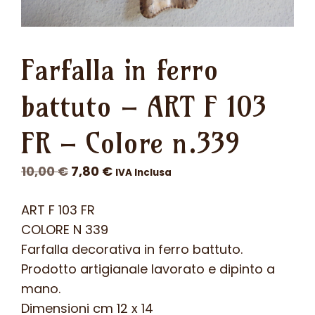
Farfalla in ferro
battuto – ART F 103
FR – Colore n.339
Il
Il
10,00
€
7,80
€
IVA Inclusa
prezzo
prezzo
ART F 103 FR
originale
attuale
COLORE N 339
era:
è:
Farfalla decorativa in ferro battuto.
10,00 €.
7,80 €.
Prodotto artigianale lavorato e dipinto a
mano.
Dimensioni cm 12 x 14