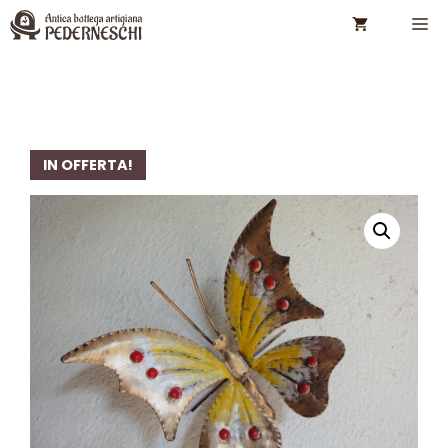
Vai
M
al
contenuto
IN OFFERTA!