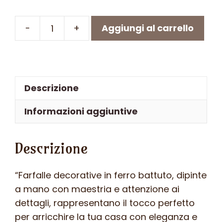
-
+
Aggiungi al carrello
Farfalla
in
ferro
battuto
Descrizione
-
ART
Informazioni aggiuntive
F
103
Descrizione
FR
-
Colore
“Farfalle decorative in ferro battuto, dipinte
n.339
a mano con maestria e attenzione ai
quantità
dettagli, rappresentano il tocco perfetto
per arricchire la tua casa con eleganza e