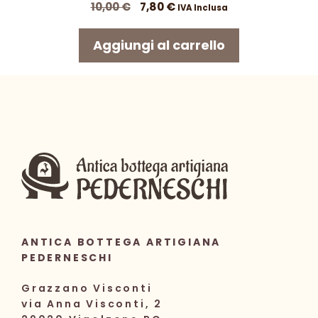
Il
Il
10,00
€
7,80
€
IVA Inclusa
prezzo
prezzo
originale
attuale
Aggiungi al carrello
era:
è:
10,00 €.
7,80 €.
ANTICA BOTTEGA ARTIGIANA
PEDERNESCHI
Grazzano Visconti
via Anna Visconti, 2