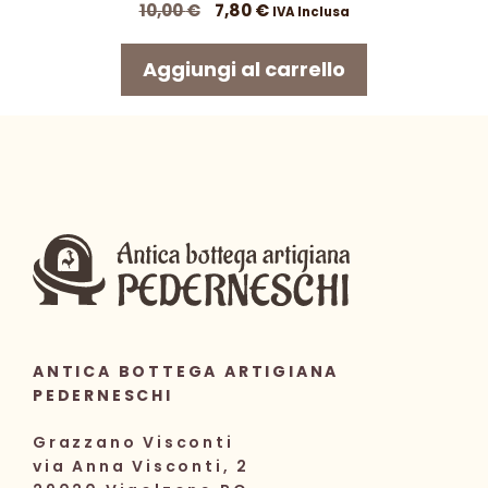
Il
Il
10,00
€
7,80
€
IVA Inclusa
prezzo
prezzo
originale
attuale
Aggiungi al carrello
era:
è:
10,00 €.
7,80 €.
ANTICA BOTTEGA ARTIGIANA
PEDERNESCHI
Grazzano Visconti
via Anna Visconti, 2