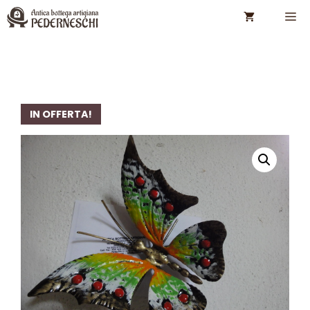
Vai
M
al
contenuto
IN OFFERTA!