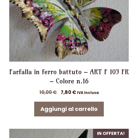
Farfalla in ferro battuto – ART F 103 FR
– Colore n.16
Il
Il
10,00
€
7,80
€
IVA Inclusa
prezzo
prezzo
originale
attuale
Aggiungi al carrello
era:
è:
10,00 €.
7,80 €.
IN OFFERTA!