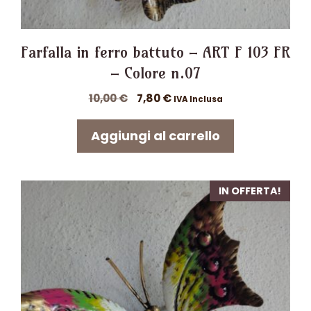
Farfalla in ferro battuto – ART F 103 FR
– Colore n.07
Il
Il
10,00
€
7,80
€
IVA Inclusa
prezzo
prezzo
originale
attuale
Aggiungi al carrello
era:
è:
10,00 €.
7,80 €.
IN OFFERTA!