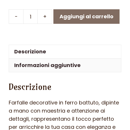
-
+
Aggiungi al carrello
Farfalla
in
ferro
battuto
Descrizione
-
ART
Informazioni aggiuntive
F
103
Descrizione
FR
-
Colore
Farfalle decorative in ferro battuto, dipinte
n.30
a mano con maestria e attenzione ai
quantità
dettagli, rappresentano il tocco perfetto
per arricchire la tua casa con eleganza e