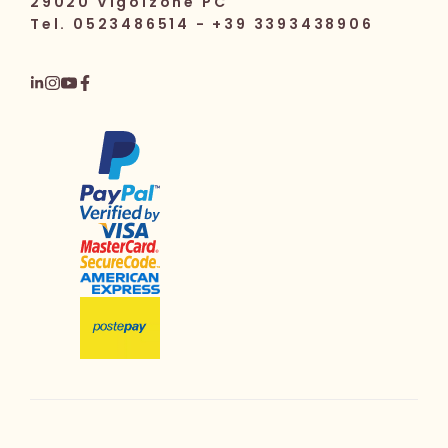
29020 Vigolzone PC
Tel. 0523486514 - +39 3393438906