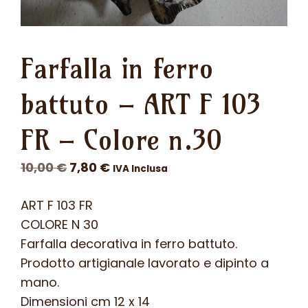
Farfalla in ferro
battuto – ART F 103
FR – Colore n.30
Il
Il
10,00
€
7,80
€
IVA Inclusa
prezzo
prezzo
ART F 103 FR
originale
attuale
COLORE N 30
era:
è:
Farfalla decorativa in ferro battuto.
10,00 €.
7,80 €.
Prodotto artigianale lavorato e dipinto a
mano.
Dimensioni cm 12 x 14