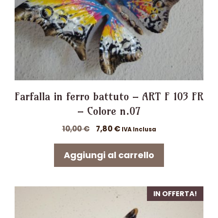
Farfalla in ferro battuto – ART F 103 FR
– Colore n.07
Il
Il
10,00
€
7,80
€
IVA Inclusa
prezzo
prezzo
originale
attuale
Aggiungi al carrello
era:
è:
10,00 €.
7,80 €.
IN OFFERTA!