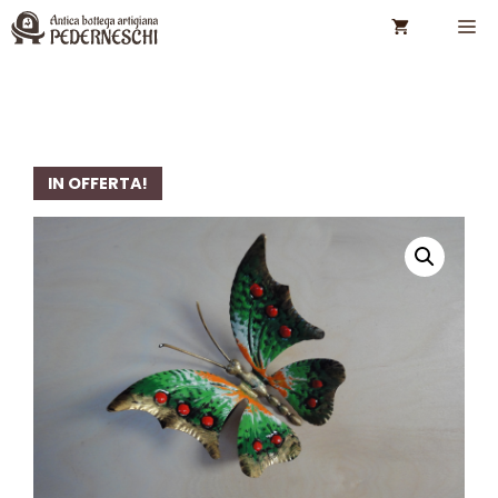
Vai
M
al
contenuto
IN OFFERTA!