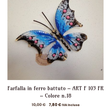
Farfalla in ferro battuto – ART F 103 FR
– Colore n.18
Il
Il
10,00
€
7,80
€
IVA Inclusa
prezzo
prezzo