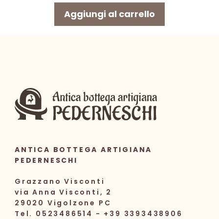
originale
attuale
Aggiungi al carrello
era:
è:
10,00 €.
7,80 €.
ANTICA BOTTEGA ARTIGIANA
PEDERNESCHI
Grazzano Visconti
via Anna Visconti, 2
29020 Vigolzone PC
Tel. 0523486514 - +39 3393438906