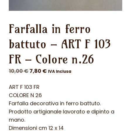
Farfalla in ferro
battuto – ART F 103
FR – Colore n.26
Il
Il
10,00
€
7,80
€
IVA Inclusa
prezzo
prezzo
ART F 103 FR
originale
attuale
COLORE N 26
era:
è:
Farfalla decorativa in ferro battuto.
10,00 €.
7,80 €.
Prodotto artigianale lavorato e dipinto a
mano.
Dimensioni cm 12 x 14