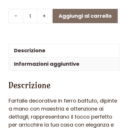
-
+
Aggiungi al carrello
Farfalla
in
ferro
battuto
Descrizione
-
ART
Informazioni aggiuntive
F
103
Descrizione
FR
-
Colore
Farfalle decorative in ferro battuto, dipinte
n.26
a mano con maestria e attenzione ai
quantità
dettagli, rappresentano il tocco perfetto
per arricchire la tua casa con eleganza e