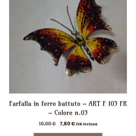
Farfalla in ferro battuto – ART F 103 FR
– Colore n.03
Il
Il
10,00
€
7,80
€
IVA Inclusa
prezzo
prezzo