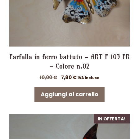
Farfalla in ferro battuto – ART F 103 FR
– Colore n.02
Il
Il
10,00
€
7,80
€
IVA Inclusa
prezzo
prezzo
originale
attuale
Aggiungi al carrello
era:
è:
10,00 €.
7,80 €.
IN OFFERTA!