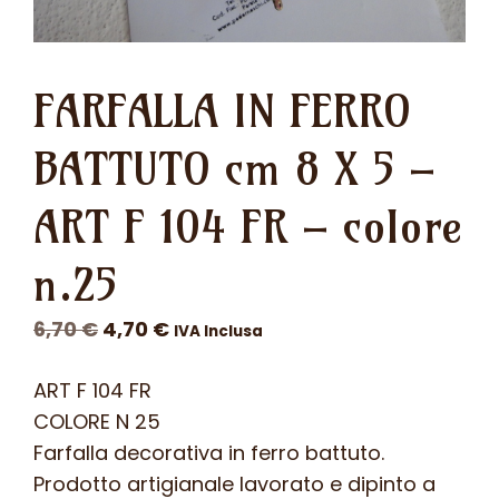
FARFALLA IN FERRO
BATTUTO cm 8 X 5 –
ART F 104 FR – colore
n.25
Il
Il
6,70
€
4,70
€
IVA Inclusa
prezzo
prezzo
ART F 104 FR
originale
attuale
COLORE N 25
era:
è:
Farfalla decorativa in ferro battuto.
6,70 €.
4,70 €.
Prodotto artigianale lavorato e dipinto a