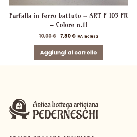
Farfalla in ferro battuto – ART F 103 FR
– Colore n.11
Il
Il
10,00
€
7,80
€
IVA Inclusa
prezzo
prezzo
originale
attuale
Aggiungi al carrello
era:
è:
10,00 €.
7,80 €.