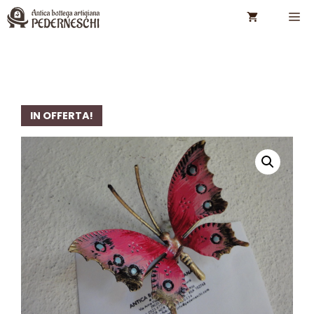
Vai
M
al
contenuto
IN OFFERTA!