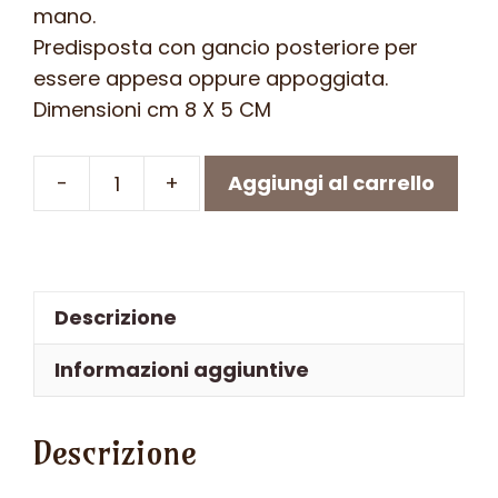
mano.
Predisposta con gancio posteriore per
essere appesa oppure appoggiata.
Dimensioni cm 8 X 5 CM
-
+
Aggiungi al carrello
FARFALLA
IN
FERRO
BATTUTO
Descrizione
cm
8
Informazioni aggiuntive
X
5
Descrizione
-
ART