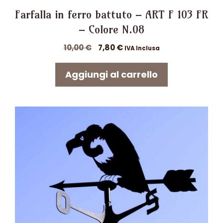
Farfalla in ferro battuto – ART F 103 FR
– Colore N.08
Il
Il
10,00
€
7,80
€
IVA Inclusa
prezzo
prezzo
originale
attuale
Aggiungi al carrello
era:
è:
10,00 €.
7,80 €.