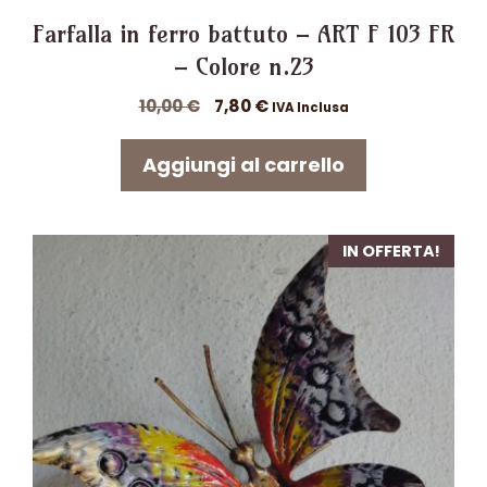
Farfalla in ferro battuto – ART F 103 FR
– Colore n.23
Il
Il
10,00
€
7,80
€
IVA Inclusa
prezzo
prezzo
originale
attuale
Aggiungi al carrello
era:
è:
10,00 €.
7,80 €.
IN OFFERTA!