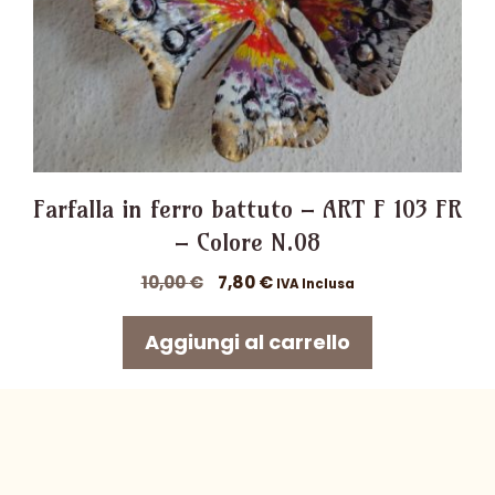
Farfalla in ferro battuto – ART F 103 FR
– Colore N.08
Il
Il
10,00
€
7,80
€
IVA Inclusa
prezzo
prezzo
originale
attuale
Aggiungi al carrello
era:
è:
10,00 €.
7,80 €.