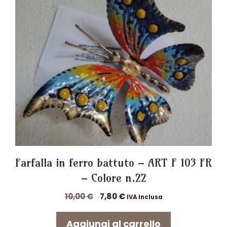
Farfalla in ferro battuto – ART F 103 FR
– Colore n.22
Il
Il
10,00
€
7,80
€
IVA Inclusa
prezzo
prezzo
originale
attuale
Aggiungi al carrello