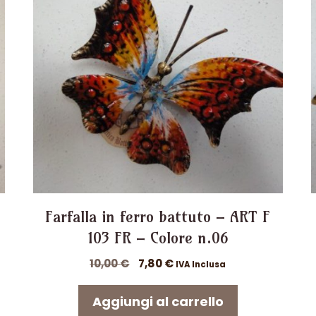
Farfalla in ferro battuto – ART F
103 FR – Colore n.06
Il
Il
10,00
€
7,80
€
IVA Inclusa
prezzo
prezzo
originale
attuale
Aggiungi al carrello
era:
è: