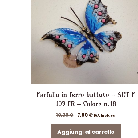
Farfalla in ferro battuto – ART F
103 FR – Colore n.18
Il
Il
10,00
€
7,80
€
IVA Inclusa
prezzo
prezzo
originale
attuale
Aggiungi al carrello
era:
è: