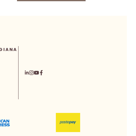
10,00 €.
7,80 €.
GIANA