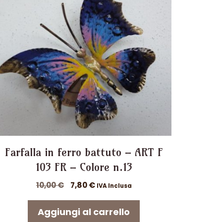
Farfalla in ferro battuto – ART F
103 FR – Colore n.13
Il
Il
10,00
€
7,80
€
IVA Inclusa
prezzo
prezzo
originale
attuale
Aggiungi al carrello
era:
è: