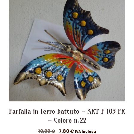
Farfalla in ferro battuto – ART F 103 FR
– Colore n.22
Il
Il
10,00
€
7,80
€
IVA Inclusa