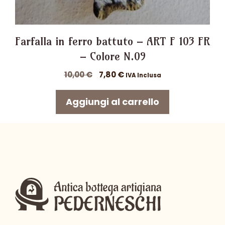
Farfalla in ferro battuto – ART F 103 FR
– Colore N.09
Il
Il
10,00
€
7,80
€
IVA Inclusa
prezzo
prezzo
originale
attuale
Aggiungi al carrello
era:
è:
10,00 €.
7,80 €.