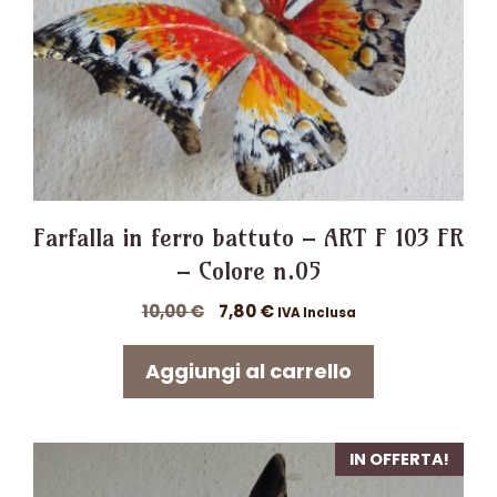
Farfalla in ferro battuto – ART F 103 FR
– Colore n.05
Il
Il
10,00
€
7,80
€
IVA Inclusa
prezzo
prezzo
originale
attuale
Aggiungi al carrello
era:
è:
10,00 €.
7,80 €.
IN OFFERTA!