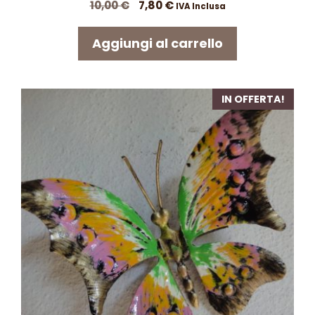
Il
Il
10,00
€
7,80
€
IVA Inclusa
prezzo
prezzo
originale
attuale
Aggiungi al carrello
era:
è:
10,00 €.
7,80 €.
IN OFFERTA!