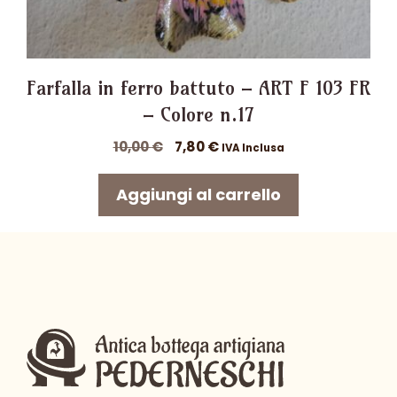
Farfalla in ferro battuto – ART F 103 FR
– Colore n.17
Il
Il
10,00
€
7,80
€
IVA Inclusa
prezzo
prezzo
originale
attuale
Aggiungi al carrello
era:
è:
10,00 €.
7,80 €.