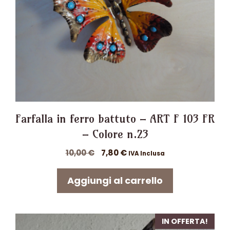
Farfalla in ferro battuto – ART F 103 FR
– Colore n.23
Il
Il
10,00
€
7,80
€
IVA Inclusa
prezzo
prezzo
originale
attuale
Aggiungi al carrello
era:
è:
10,00 €.
7,80 €.
IN OFFERTA!