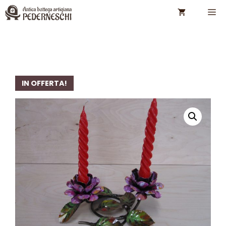
Vai
M
al
contenuto
IN OFFERTA!