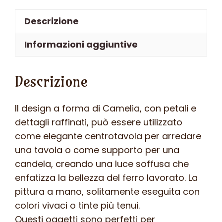
o
Descrizione
centrotavola
in
Informazioni aggiuntive
ferro
battuto
Descrizione
–
ART
C04
Il design a forma di Camelia, con petali e
FER
dettagli raffinati, può essere utilizzato
PED
come elegante centrotavola per arredare
-
una tavola o come supporto per una
Colore
candela, creando una luce soffusa che
n
enfatizza la bellezza del ferro lavorato. La
1
pittura a mano, solitamente eseguita con
quantità
colori vivaci o tinte più tenui.
Questi oggetti sono perfetti per