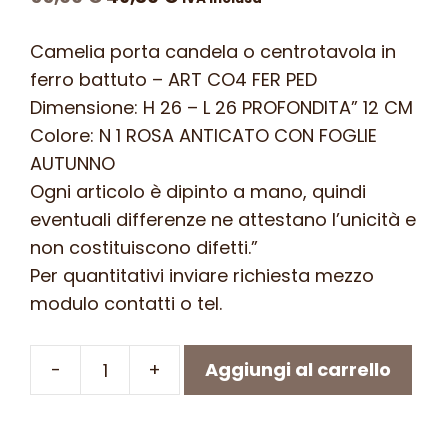
prezzo
prezzo
Camelia porta candela o centrotavola in
originale
attuale
ferro battuto – ART CO4 FER PED
era:
è:
Dimensione: H 26 – L 26 PROFONDITA” 12 CM
55,00 €.
49,80 €.
Colore: N 1 ROSA ANTICATO CON FOGLIE
AUTUNNO
Ogni articolo è dipinto a mano, quindi
eventuali differenze ne attestano l’unicità e
non costituiscono difetti.”
Per quantitativi inviare richiesta mezzo
modulo contatti o tel.
-
+
Aggiungi al carrello
Camelia
porta
candela