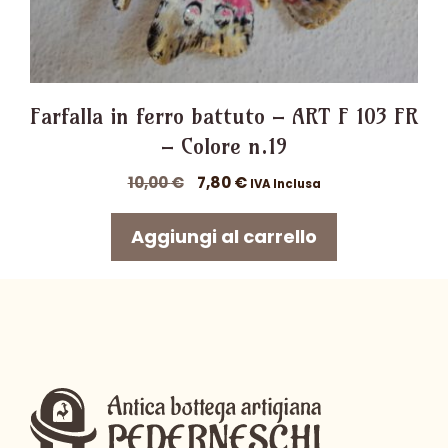
Farfalla in ferro battuto – ART F 103 FR
– Colore n.19
Il
Il
10,00
€
7,80
€
IVA Inclusa
prezzo
prezzo
originale
attuale
Aggiungi al carrello
era:
è:
10,00 €.
7,80 €.