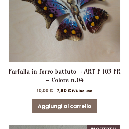
Farfalla in ferro battuto – ART F 103 FR
– Colore n.04
Il
Il
10,00
€
7,80
€
IVA Inclusa
prezzo
prezzo
originale
attuale
Aggiungi al carrello
era:
è:
10,00 €.
7,80 €.