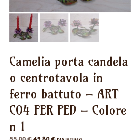
Camelia porta candela
o centrotavola in
ferro battuto – ART
C04 FER PED – Colore
n 1
Il
Il
55,00
€
49,80
€
IVA Inclusa