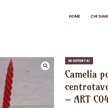
HOME
CHI SIA
IN OFFERTA!
Camelia p
centrotavo
– ART C04