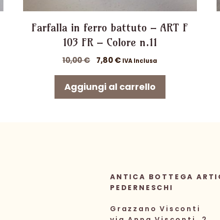
Farfalla in ferro battuto – ART F
103 FR – Colore n.11
Il
Il
10,00
€
7,80
€
IVA Inclusa
prezzo
prezzo
originale
attuale
Aggiungi al carrello
era:
è:
10,00 €.
7,80 €.
ANTICA BOTTEGA ARTI
PEDERNESCHI
Grazzano Visconti
via Anna Visconti, 2