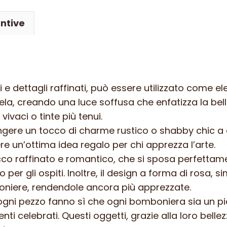
o
ntive
centrotavola
in
ferro
battuto
–
i e dettagli raffinati, può essere utilizzato come 
ART
, creando una luce soffusa che enfatizza la bellez
C04
ivaci o tinte più tenui.
FER
ngere un tocco di charme rustico o shabby chic a 
PED
 un’ottima idea regalo per chi apprezza l’arte.
–
cco raffinato e romantico, che si sposa perfettam
Colore
per gli ospiti. Inoltre, il design a forma di rosa, 
n
oniere, rendendole ancora più apprezzate.
3
i ogni pezzo fanno sì che ogni bomboniera sia un 
quantità
i celebrati. Questi oggetti, grazie alla loro bellez