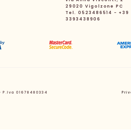
29020 Vigolzone PC
Tel. 0523486514 - +39
3393438906
• P.Iva 01678480334
Pri