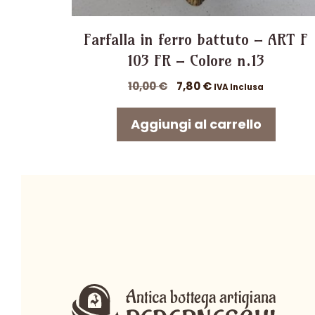
Farfalla in ferro battuto – ART F
103 FR – Colore n.13
Il
Il
10,00
€
7,80
€
IVA Inclusa
prezzo
prezzo
originale
attuale
Aggiungi al carrello
era:
è:
10,00 €.
7,80 €.