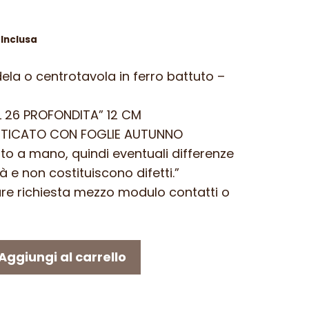
 Inclusa
ezzo
la o centrotavola in ferro battuto –
uale
L 26 PROFONDITA” 12 CM
80 €.
ANTICATO CON FOGLIE AUTUNNO
nto a mano, quindi eventuali differenze
à e non costituiscono difetti.”
iare richiesta mezzo modulo contatti o
Aggiungi al carrello