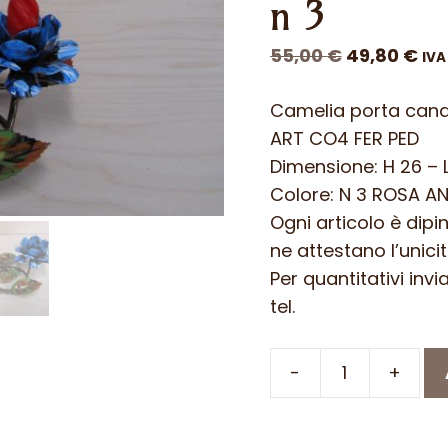
n 3
Il
Il
55,00
€
49,80
€
IVA
prezzo
pr
Camelia porta cande
originale
att
ART CO4 FER PED
era:
è:
Dimensione: H 26 – 
55,00 €.
49,
Colore: N 3 ROSA 
Ogni articolo è dipi
ne attestano l’unicit
Per quantitativi inv
tel.
-
+
Camelia
porta
candela