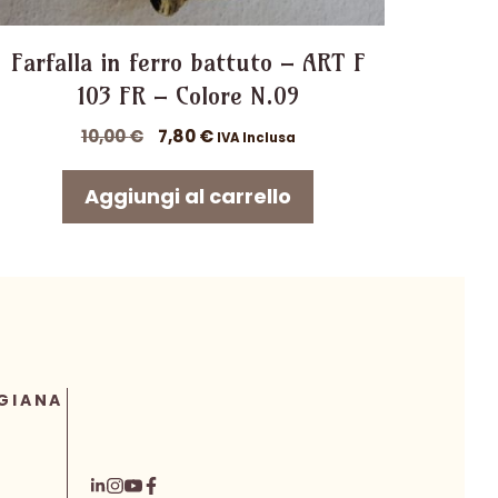
Farfalla in ferro battuto – ART F
103 FR – Colore N.09
Il
Il
10,00
€
7,80
€
IVA Inclusa
prezzo
prezzo
originale
attuale
Aggiungi al carrello
era:
è:
10,00 €.
7,80 €.
GIANA