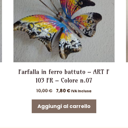
Farfalla in ferro battuto – ART F
103 FR – Colore n.07
Il
Il
10,00
€
7,80
€
IVA Inclusa
prezzo
prezzo
originale
attuale
Aggiungi al carrello
era:
è:
10,00 €.
7,80 €.