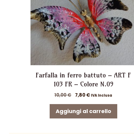
Farfalla in ferro battuto – ART F
103 FR – Colore N.09
Il
Il
10,00
€
7,80
€
IVA Inclusa
prezzo
prezzo
originale
attuale
Aggiungi al carrello
era:
è:
10,00 €.
7,80 €.