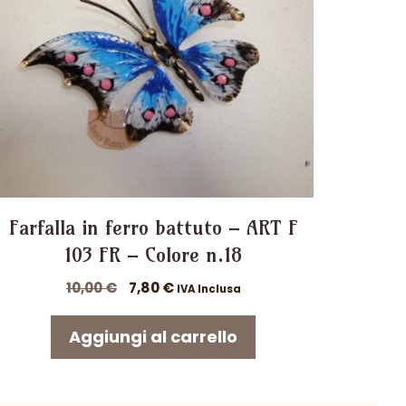
Farfalla in ferro battuto – ART F
103 FR – Colore n.18
Il
Il
10,00
€
7,80
€
IVA Inclusa
prezzo
prezzo
originale
attuale
Aggiungi al carrello
era:
è:
10,00 €.
7,80 €.