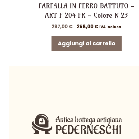
FARFALLA IN FERRO BATTUTO –
ART F 204 FR – Colore N 23
Il
Il
297,00
€
258,00
€
IVA Inclusa
prezzo
prezzo
originale
attuale
Aggiungi al carrello
era:
è:
297,00 €.
258,00 €.