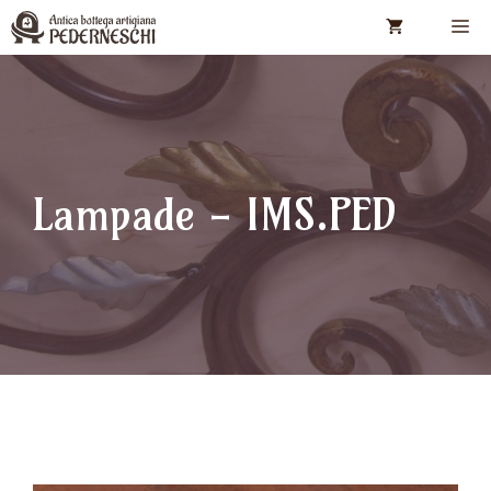
Vai
M
al
contenuto
Lampade - IMS.PED