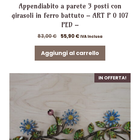
Appendiabito a parete 3 posti con
girasoli in ferro battuto – ART P 0 107
PED –
Il
Il
83,00
€
55,90
€
IVA Inclusa
prezzo
prezzo
originale
attuale
Aggiungi al carrello
era:
è:
83,00 €.
55,90 €.
IN OFFERTA!