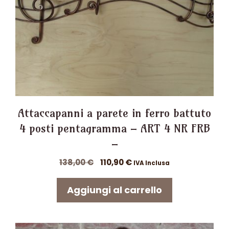
Attaccapanni a parete in ferro battuto
4 posti pentagramma – ART 4 NR FRB
–
Il
Il
138,00
€
110,90
€
IVA Inclusa
prezzo
prezzo
originale
attuale
Aggiungi al carrello
era:
è:
138,00 €.
110,90 €.