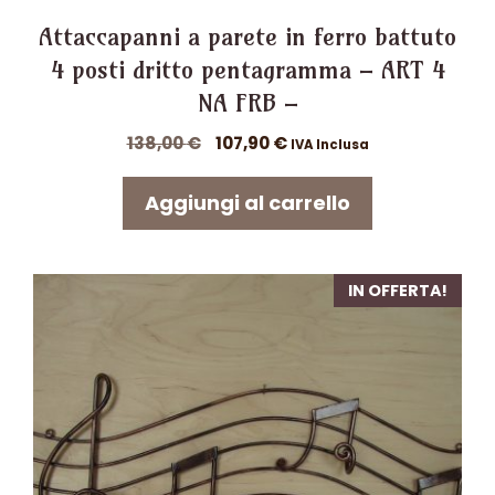
Attaccapanni a parete in ferro battuto
4 posti dritto pentagramma – ART 4
NA FRB –
Il
Il
138,00
€
107,90
€
IVA Inclusa
prezzo
prezzo
originale
attuale
Aggiungi al carrello
era:
è:
138,00 €.
107,90 €.
IN OFFERTA!