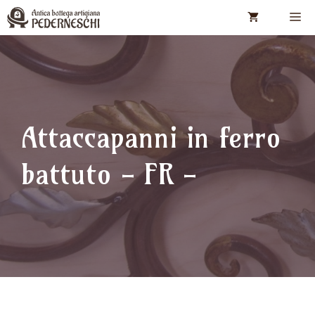
Vai
M
al
contenuto
Attaccapanni in ferro
battuto - FR -