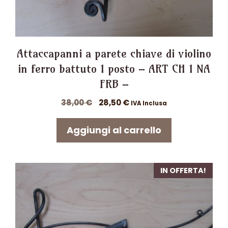
Attaccapanni a parete chiave di violino
in ferro battuto 1 posto – ART CH 1 NA
FRB –
Il
Il
38,00
€
28,50
€
IVA Inclusa
prezzo
prezzo
originale
attuale
Aggiungi al carrello
era:
è:
38,00 €.
28,50 €.
IN OFFERTA!