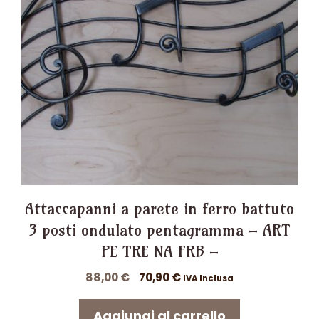
Attaccapanni a parete in ferro battuto
3 posti ondulato pentagramma – ART
PE TRE NA FRB –
Il
Il
88,00
€
70,90
€
IVA Inclusa
prezzo
prezzo
originale
attuale
Aggiungi al carrello