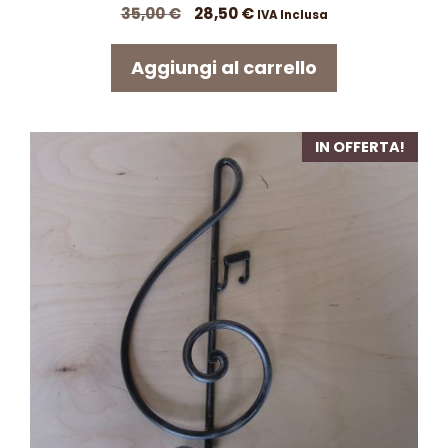
Il
Il
35,00
€
28,50
€
IVA Inclusa
prezzo
prezzo
originale
attuale
Aggiungi al carrello
era:
è:
35,00 €.
28,50 €.
IN OFFERTA!