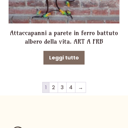
Attaccapanni a parete in ferro battuto
albero della vita. ART A FRB
Leggi tutto
1
2
3
4
→