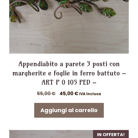
Appendiabito a parete 3 posti con
margherite e foglie in ferro battuto –
ART P 0 105 PED –
Il
Il
55,00
€
45,00
€
IVA Inclusa
prezzo
prezzo
originale
attuale
Aggiungi al carrello
era:
è:
55,00 €.
45,00 €.
IN OFFERTA!